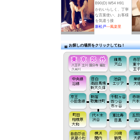
B90(D) W54 H91
かわいらしく、丁寧
な言葉使い、お客様
を気遣う接
新松戸
---風楽里
お探しの場所をクリックしてね！