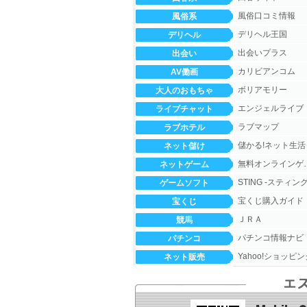
風俗口コミ情報
風俗系
デリヘル王国
デリヘル
出会いプラス
出会い
カリビアンコム
AV働画
ボリアモリー
大人のおもちゃ
エンジェルライブ
ライブチャット
ラブマップ
ラブホテル
儲かる!ネット生活
ネット儲け
無料オン
ネットゲーム
ゲームソフト
宝くじ購入ガイド
宝くじ
ＪＲＡ
競馬
パチンコ情報ナビ
パチンコ
Yahoo!ショッピン
ネット販売