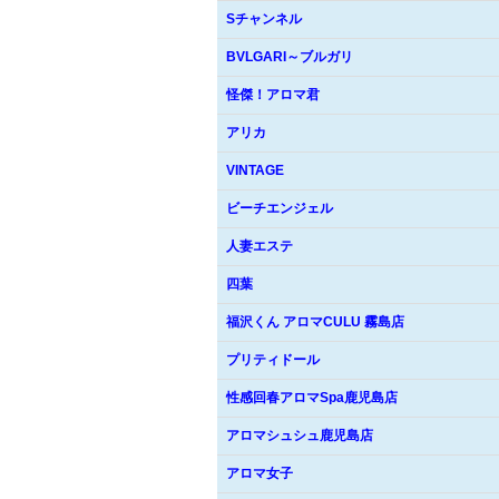
Sチャンネル
BVLGARI～ブルガリ
怪傑！アロマ君
アリカ
VINTAGE
ビーチエンジェル
人妻エステ
四葉
福沢くん アロマCULU 霧島店
プリティドール
性感回春アロマSpa鹿児島店
アロマシュシュ鹿児島店
アロマ女子