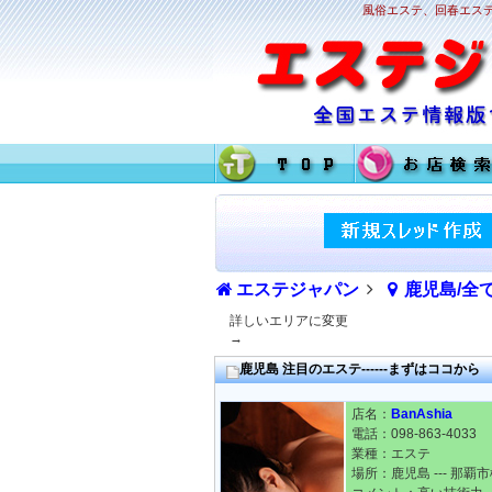
風俗エステ、回春エステ
エステジャパン
鹿児島/全
詳しいエリアに変更
→
鹿児島 注目のエステ------まずはココから
店名：
BanAshia
電話：098-863-4033
業種：エステ
場所：鹿児島 --- 那覇