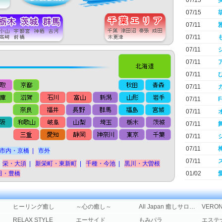
07/15
07/15
07/11
07/11
07/11
07/11
07/11
07/11
07/11
F
07/11
07/11
07/11
07/11
市内・京橋
|
市外
07/11
栄・大須
|
新栄町・東新町
|
千種・今池
|
黒川・大曽根
田・豊橋
01/02
ヒーリング癒し
～心の癒し～
All Japan 癒しサロン情報
VERO
RELAX STYLE
エーサイド
もみパラ
エステ