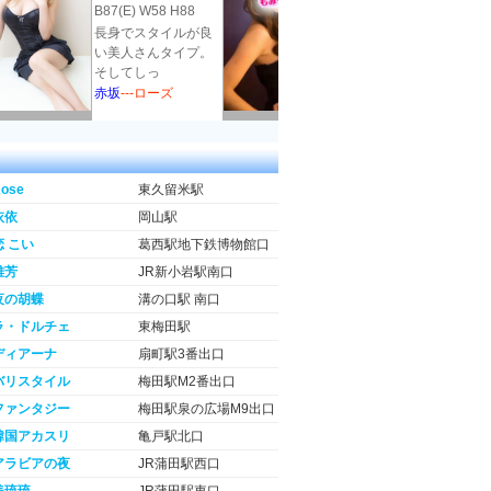
B87(E) W58 H88
B84(C)W54H85
長身でスタイルが良
お客様の体調に合わ
い美人さんタイプ。
せた施術で、日頃の
そしてしっ
疲れをリフ
赤坂
---ローズ
高円寺
---もみーゆ
ose
東久留米駅
依依
岡山駅
恋 こい
葛西駅地下鉄博物館口
雅芳
JR新小岩駅南口
夜の胡蝶
溝の口駅 南口
ラ・ドルチェ
東梅田駅
ディアーナ
扇町駅3番出口
バリスタイル
梅田駅M2番出口
ファンタジー
梅田駅泉の広場M9出口
韓国アカスリ
亀戸駅北口
アラビアの夜
JR蒲田駅西口