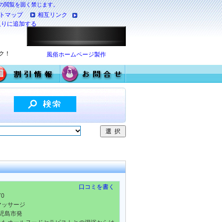
満の閲覧を固く禁じます。
トマップ
相互リンク
入りに追加する
ク！
風俗ホームページ製作
口コミを書く
70
マッサージ
鹿児島市発