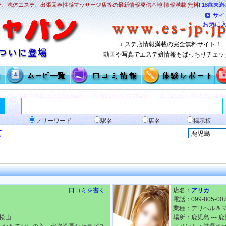
、洗体エステ、出張回春性感マッサージ店等の最新情報発信基地!情報満載!無料!
18歳未
サイ
お気に
エステ店情報満載の完全無料サイト！
動画や写真でエステ嬢情報もばっちりチェッ
フリーワード
駅名
店名
掲示板
て
口コミを書く
店名：
アリカ
電話：099-805-00
業種：デリヘル＆
市松山
場所：鹿児島 --- 