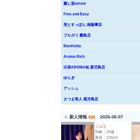
癒し堂amour
Free and Easy
突とすっぽん 南薩摩店
ブルガリ 霧島店
BanAshia
Aroma Rich
出張AROMA祐 鹿児島店
ゆらぎ
アッシュ
さつま美人 鹿児島店
新人情報
2026-08-07
こはる
年齢：26歳
身長：156cm