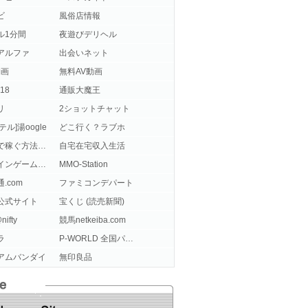
ビ
風俗店情報
ル1分間
夜遊びデリヘル
アルファ
出会いネット
動画
無料AV動画
18
通販大魔王
リ
2ショットチャット
テル]湯oogle
どこ行く？ラブホ
ネットで稼ぐ方法をマスター！
自宅在宅収入生活
オンラインゲームランキング
MMO-Station
.com
ファミコンデパート
公式サイト
宝くじ (読売新聞)
nifty
競馬netkeiba.com
ラ
P-WORLD 全国パチンコ-パチスロ機種情報
アムバンダイ
無印良品