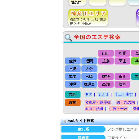
キタ
|
ミナミ
|
十三・南方
|
名古屋・納屋橋
|
錦・丸の内
|
金山・熱田
|
小牧・一宮
|
柴
webサイト検索
癒し系
メンズ癒しエステ
回春サイト
回春系