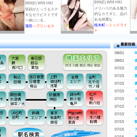
B99(E) W59 H91
B89(E) W58 H92
メリハリのある魅力
笑顔がとってもステ
的なカラダと、品の
キなセラピストです
ある綺麗な
一緒にいる...
桜木町
---ミッドライ
蒲田
---プリンセス
ト
最新投稿
08/01
R
08/01
07/15
07/15
07/15
07/15
07/15
07/15
07/15
07/15
07/15