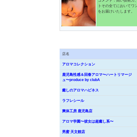
コメント：高い技術力
トその全てにおいてワ
をお届けいたします。
店名
アロマコレクション
鹿児島性感＆回春アロマ〜ハートリマージ
ュ〜produce by clubA
癒しのアロマハピネス
ラフレシール
爽体工房 鹿児島店
アロマ学園〜彼女は超癒し系〜
男蜜 天文館店