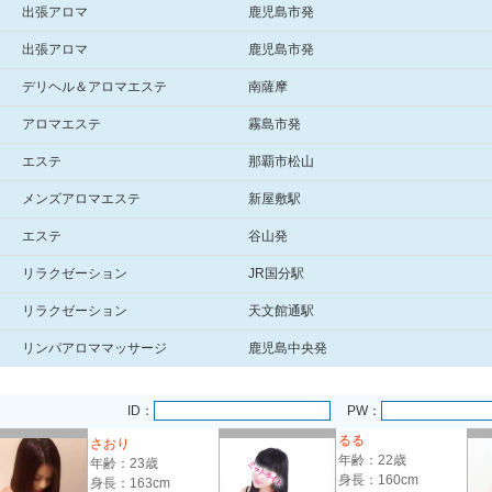
出張アロマ
鹿児島市発
出張アロマ
鹿児島市発
デリヘル＆アロマエステ
南薩摩
アロマエステ
霧島市発
エステ
那覇市松山
メンズアロマエステ
新屋敷駅
エステ
谷山発
リラクゼーション
JR国分駅
リラクゼーション
天文館通駅
リンパアロママッサージ
鹿児島中央発
ID：
PW：
るる
さおり
年齢：22歳
年齢：23歳
身長：160cm
身長：163cm