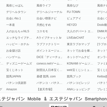
風俗じゃばん
風俗ライフ
風俗なび
風俗ナ
デリヘルタウン
デリヘルジャーナル
FU-TOWN
デリヘ
出会いNo.1
出会い喫茶ナビ
ピュアアイ
出会い
一本道
天然むすめ
HEYZO
Dodo
人のおもちゃNLS
コスモモ
大人のデパート エムズ
DMM.R
エッチなライブチャット
Aライブチャット.tv
LIVEdeCHAT
マシェ
ハッピー・ホテル
ラブファクトリー
東京ラブホマップ
[ラブホ
お金儲け話
ボイントエージェント
ネットでお金を稼ぐ方法大百科
ラインゲーム
ハンゲーム
DiCE「ディーチェ」
ネットゲームナビ
STING -スティングのゲーム公式サイト-
ディズニーゲームズ
coneco.netゲームソフト・本体
KONAMI ゲームソフト
ファミ通
宝くじネット
財団法人日本宝くじ協会
web宝くじシミュレーター
宝くじ
競馬JAPAN
基礎 競馬 .com
競馬ブック
Keiba@
パチンコ倶楽部
パチンコ・パチスロ.com
パチンコビレッジ
パチト
グ
Amazon
【楽天市場】
ANAショッピング
プレミ