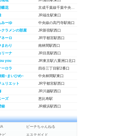
美琉琉
JR蒲田駅東口
胡蝶花
京成千葉線千葉中央駅東口
雅
JR福生駅東口
もみーゆ
中央線の高円寺駅南口
シクラメンの部屋
JR新宿駅西口
アネーロ
JR宇都宮駅西口
ひまわり
南林間駅西口
カリーナ
JR目黒駅西口
ou you
JR東京駅八重洲口北口
オーロラ
四谷三丁目駅2番口
舞姫~まいひめ~
中央林間駅東口
ジュリエット
JR宇都宮駅西口
梅
JR川越駅西口
スーズ
恵比寿駅
愛秘
JR横浜駅西口
NA
ピーチちゃんねる
ナビ
エステガイド