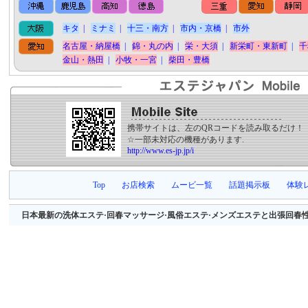
キタ
|
ミナミ
|
十三・南方
|
市内・京橋
|
市外
名古屋・納屋橋
|
錦・丸の内
|
栄・大須
|
新栄町・東新町
|
千
金山・熱田
|
小牧・一宮
|
柴田・豊橋
携帯サイトは、左のQRコードを読み取るだけ！
☆一部未対応の機種があります.
http://www.es-jp.jp/i
Top
お店検索
ムービ一覧
話題掲示板
体験
日本最新の洗体エステ·回春マッサージ·風俗エステ·メンズエステと出張回春性感マッサージ等