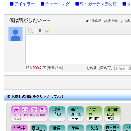
アイヤラー
チャーミング
ワイガーデン赤羽店
タ
僕は話がしたい～～
◆法律違反、誹謗中傷による書
残り
500
文字 (半角相当)
お名前（匿名可）
お探しの場所をクリックしてね！