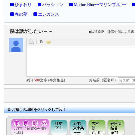
ひまわり
パッション
Marine Blue〜マリンブル-〜
春の夢
エレガンス
僕は話がしたい～～
◆法律違反、誹謗中傷による書
残り
500
文字 (半角相当)
お名前（匿名可）
お探しの場所をクリックしてね！