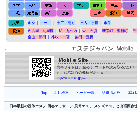
キタ
|
ミナミ
|
十三・南方
|
市内・京橋
|
市外
名古屋・納屋橋
|
錦・丸の内
|
栄・大須
|
新栄町・東新町
|
千
金山・熱田
|
小牧・一宮
|
柴田・豊橋
携帯サイトは、左のQRコードを読み取るだけ！
☆一部未対応の機種があります.
http://www.es-jp.jp/i
Top
お店検索
ムービ一覧
話題掲示板
体験
日本最新の洗体エステ·回春マッサージ·風俗エステ·メンズエステと出張回春性感マッサージ等