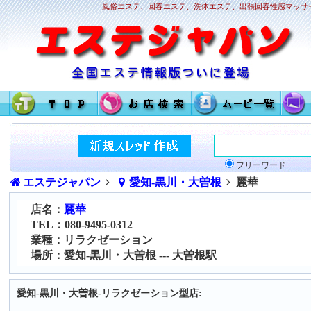
風俗エステ、回春エステ、洗体エステ、出張回春性感マッサー
フリーワード
エステジャパン
愛知-黒川・大曽根
麗華
店名：
麗華
TEL：080-9495-0312
業種：リラクゼーション
場所：愛知-黒川・大曽根 --- 大曽根駅
愛知-黒川・大曽根-リラクゼーション型店: