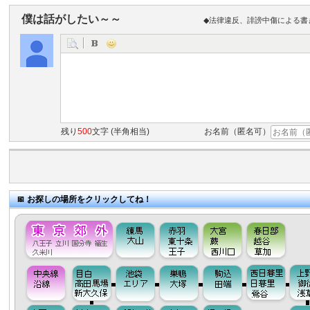
僕は話がしたい～～
◆法律違反、誹謗中傷による書
残り
500
文字 (半角相当)
お名前（匿名可）
お探しの場所をクリックしてね！