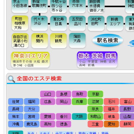
キタ
|
ミナミ
|
十三・南方
|
市内・京橋
|
市外