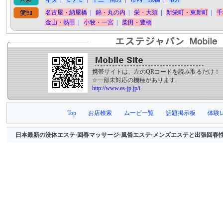
名古屋・納屋橋
|
錦・丸の内
|
栄・大須
|
新栄町・東新町
|
千
金山・熱田
|
小牧・一宮
|
柴田・豊橋
携帯サイトは、左のQRコードを読み取るだけ！
☆一部未対応の機種があります.
http://www.es-jp.jp/i
Top
お店検索
ムービ一覧
話題掲示板
体験
日本最新の洗体エステ·回春マッサージ·風俗エステ·メンズエステと出張回春性感マッサージ等