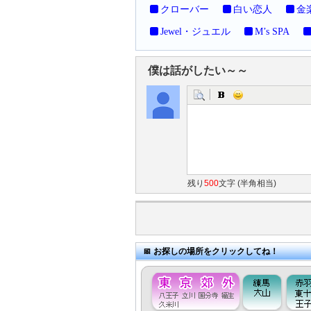
クローバー
白い恋人
金
Jewel・ジュエル
M’s SPA
僕は話がしたい～～
残り
500
文字 (半角相当)
お探しの場所をクリックしてね！