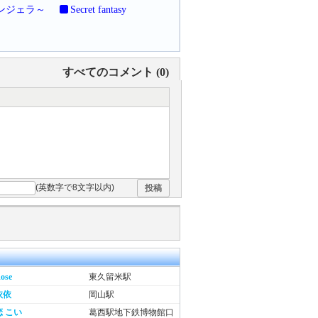
アンジェラ～
Secret fantasy
すべてのコメント (
0
)
(英数字で8文字以内)
投稿
ose
東久留米駅
依依
岡山駅
恋 こい
葛西駅地下鉄博物館口