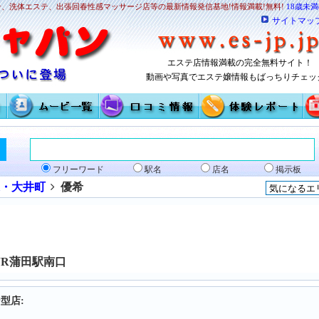
、洗体エステ、出張回春性感マッサージ店等の最新情報発信基地!情報満載!無料!
18歳未
サイトマッ
エステ店情報満載の完全無料サイト！
動画や写真でエステ嬢情報もばっちりチェッ
フリーワード
駅名
店名
掲示板
森・大井町
優希
 JR蒲田駅南口
型店: