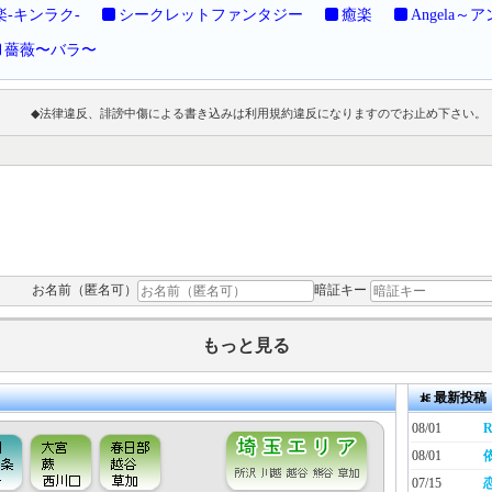
楽-キンラク-
シークレットファンタジー
癒楽
Angela～
薔薇〜バラ〜
◆法律違反、誹謗中傷による書き込みは利用規約違反になりますのでお止め下さい。
お名前（匿名可）
暗証キー
もっと見る
最新投稿
08/01
R
08/01
07/15