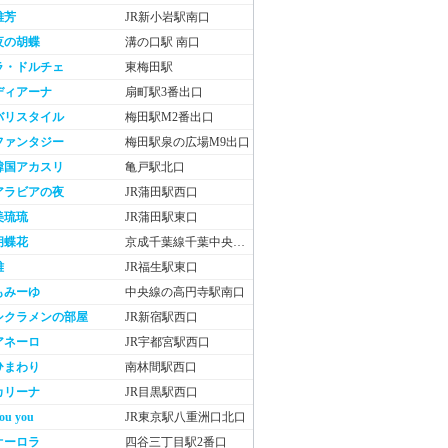
雅芳
JR新小岩駅南口
夜の胡蝶
溝の口駅 南口
ラ・ドルチェ
東梅田駅
ディアーナ
扇町駅3番出口
バリスタイル
梅田駅M2番出口
ファンタジー
梅田駅泉の広場M9出口
韓国アカスリ
亀戸駅北口
アラビアの夜
JR蒲田駅西口
美琉琉
JR蒲田駅東口
胡蝶花
京成千葉線千葉中央駅東口
雅
JR福生駅東口
もみーゆ
中央線の高円寺駅南口
シクラメンの部屋
JR新宿駅西口
アネーロ
JR宇都宮駅西口
ひまわり
南林間駅西口
カリーナ
JR目黒駅西口
ou you
JR東京駅八重洲口北口
オーロラ
四谷三丁目駅2番口