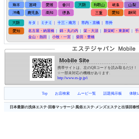
キタ
|
ミナミ
|
十三・南方
|
市内・京橋
|
市外
名古屋・納屋橋
|
錦・丸の内
|
栄・大須
|
新栄町・東新町
|
千
金山・熱田
|
小牧・一宮
|
柴田・豊橋
携帯サイトは、左のQRコードを読み取るだけ！
☆一部未対応の機種があります.
http://www.es-jp.jp/i
Top
お店検索
ムービ一覧
話題掲示板
体験
日本最新の洗体エステ·回春マッサージ·風俗エステ·メンズエステと出張回春性感マッサージ等