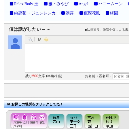
Relax Body 玉
雅・みやび
Angel
ハニームーン
純恋花 ・ジュンレンカ
朝露
寵深花風
縁園
僕は話がしたい～～
◆法律違反、誹謗中傷による書
残り
500
文字 (半角相当)
お名前（匿名可）
お探しの場所をクリックしてね！