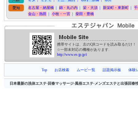
名古屋・納屋橋
|
錦・丸の内
|
栄・大須
|
新栄町・東新町
|
千
金山・熱田
|
小牧・一宮
|
柴田・豊橋
携帯サイトは、左のQRコードを読み取るだけ！
☆一部未対応の機種があります.
http://www.es-jp.jp/i
Top
お店検索
ムービ一覧
話題掲示板
体験
日本最新の洗体エステ·回春マッサージ·風俗エステ·メンズエステと出張回春性感マッサージ等