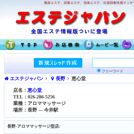
風俗エステ、回春エステ、洗体エステ、出張回春性感マッサー
フリーワード
エステジャパン
長野
恵心堂
店名：
恵心堂
TEL：026-286-5256
業種：アロママッサージ
場所：長野 --- 今井駅
長野-アロママッサージ型店: