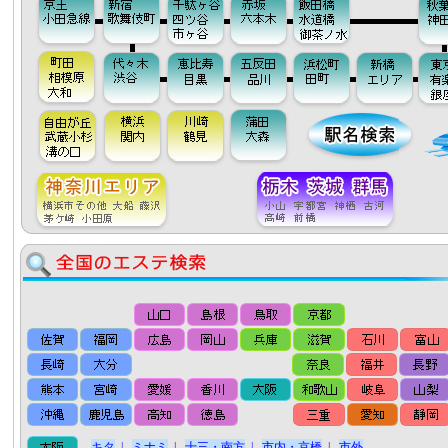
キタ
|
ミナミ
|
十三・南方
|
市内・京橋
|
市外