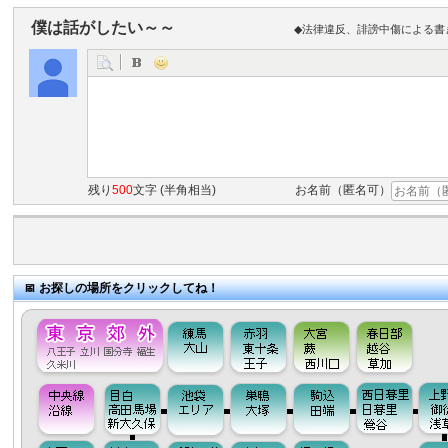
僕は話がしたい～～
◆法律違反、誹謗中傷による書
残り
500
文字 (半角相当)
お名前（匿名可）
お探しの場所をクリックしてね！