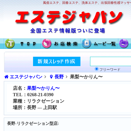
風俗エステ、回春エステ、洗体エステ、出張回春性感マッサー
フリーワード
エステジャパン
長野
果梨〜かりん〜
店名：
果梨〜かりん〜
TEL：0268-21-0390
業種：リラクゼーション
場所：長野 --- 上田駅
長野-リラクゼーション型店: