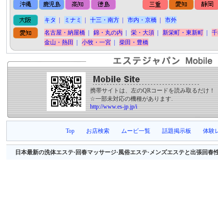
キタ
|
ミナミ
|
十三・南方
|
市内・京橋
|
市外
名古屋・納屋橋
|
錦・丸の内
|
栄・大須
|
新栄町・東新町
|
千
金山・熱田
|
小牧・一宮
|
柴田・豊橋
携帯サイトは、左のQRコードを読み取るだけ！
☆一部未対応の機種があります.
http://www.es-jp.jp/i
Top
お店検索
ムービ一覧
話題掲示板
体験
日本最新の洗体エステ·回春マッサージ·風俗エステ·メンズエステと出張回春性感マッサージ等