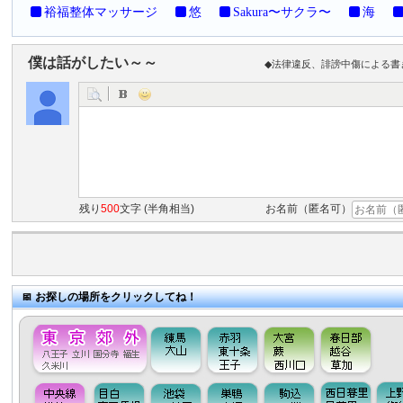
裕福整体マッサージ
悠
Sakura〜サクラ〜
海
僕は話がしたい～～
◆法律違反、誹謗中傷による書
残り
500
文字 (半角相当)
お名前（匿名可）
お探しの場所をクリックしてね！