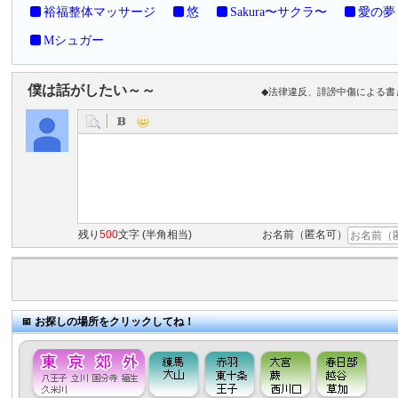
裕福整体マッサージ
悠
Sakura〜サクラ〜
愛の夢
Mシュガー
僕は話がしたい～～
◆法律違反、誹謗中傷による書
残り
500
文字 (半角相当)
お名前（匿名可）
お探しの場所をクリックしてね！