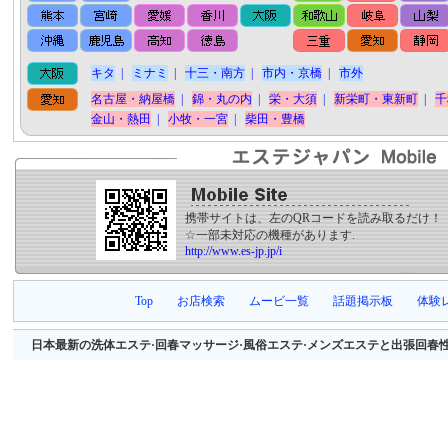
キタ
|
ミナミ
|
十三・南方
|
市内・京橋
|
市外
名古屋・納屋橋
|
錦・丸の内
|
栄・大須
|
新栄町・東新町
|
千
金山・熱田
|
小牧・一宮
|
柴田・豊橋
携帯サイトは、左のQRコードを読み取るだけ！
☆一部未対応の機種があります.
http://www.es-jp.jp/i
Top
お店検索
ムービ一覧
話題掲示板
体験
日本最新の洗体エステ·回春マッサージ·風俗エステ·メンズエステと出張回春性感マッサージ等